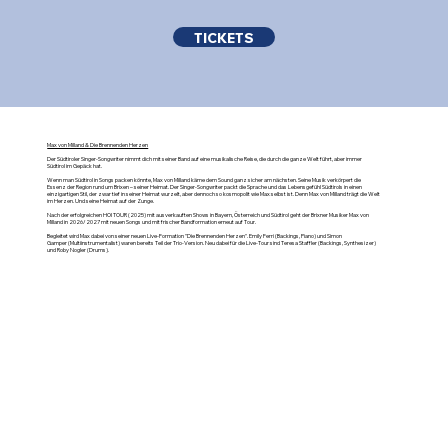
TICKETS
Max von Milland & Die Brennenden Herzen
Der Südtiroler Singer-Songwriter nimmt dich mit seiner Band auf eine musikalische Reise, die durch die ganze Welt führt, aber immer
Südtirol im Gepäck hat.
Wenn man Südtirol in Songs packen könnte, Max von Milland käme dem Sound ganz sicher am nächsten. Seine Musik verkörpert die
Essenz der Region rund um Brixen – seiner Heimat. Der Singer-Songwriter packt die Sprache und das Lebensgefühl Südtirols in einen
einzigartigen Stil, der zwar tief in seiner Heimat wurzelt, aber dennoch so kosmopolit wie Max selbst ist. Denn Max von Milland trägt die Welt
im Herzen. Und seine Heimat auf der Zunge.
Nach der erfolgreichen HOI TOUR (2025) mit ausverkauften Shows in Bayern, Österreich und Südtirol geht der Brixner Musiker Max von
Milland in 2026/2027 mit neuen Songs und mit frischer Bandformation erneut auf Tour.
Begleitet wird Max dabei von seiner neuen Live-Formation "Die Brennenden Herzen". Emily Ferri (Backings, Piano) und Simon
Gamper (Multiinstrumentalist) waren bereits Teil der Trio-Version. Neu dabei für die Live-Tour sind Teresa Staffler (Backings, Synthesizer)
und Roby Nogler (Drums).