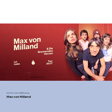
Veranstalter: rocknet.bz
06.03.2027 // 20 Uhr // MERAN, Kursaal
Max von Milland