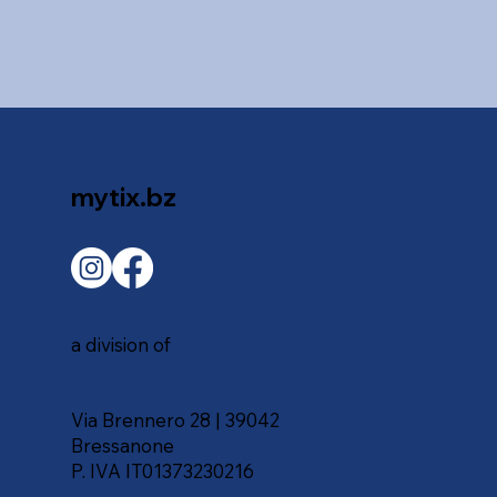
mytix.bz
a division of
Via Brennero 28 | 39042
Bressanone
P. IVA IT01373230216