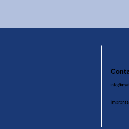
Cont
info@myt
Impronta