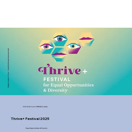
Organizzatore: Thrive - Verein für female empowerment
11/10/2025 // ore 9 // BRUNICO, Nobis
Thrive+ Festival 2025
Equal Opportunities & Diversity