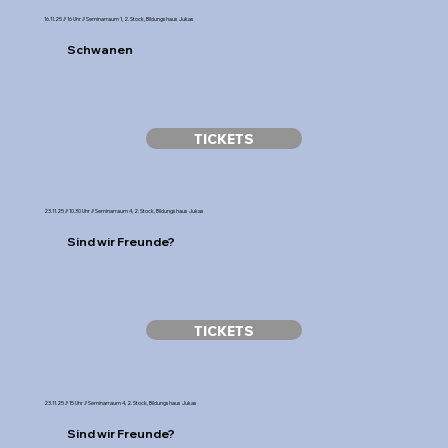
16.11.25 // 16 Uhr // Seminarraum 1, 2. Stock, Bildungshaus Jukas
Schwanen
TICKETS
23.11.25 // 10.30 Uhr // Seminarraum 4, 2. Stock, Bildungshaus Jukas
Sind wir Freunde?
TICKETS
23.11.25 // 15 Uhr // Seminarraum 4, 2. Stock, Bildungshaus Jukas
Sind wir Freunde?