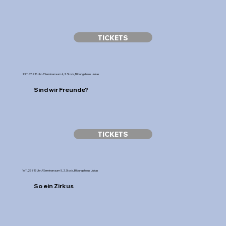
TICKETS
23.11.25 // 16 Uhr // Seminarraum 4, 2. Stock, Bildungshaus Jukas
Sind wir Freunde?
TICKETS
16.11.25 // 15 Uhr // Seminarraum 5, 2. Stock, Bildungshaus Jukas
So ein Zirkus