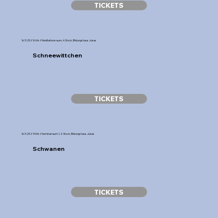
TICKETS
16.11.25 // 16 Uhr // Meditationsraum, 4. Stock, Bildungshaus Jukas
Schneewittchen
TICKETS
16.11.25 // 14 Uhr // Seminarraum 1, 2. Stock, Bildungshaus Jukas
Schwanen
TICKETS