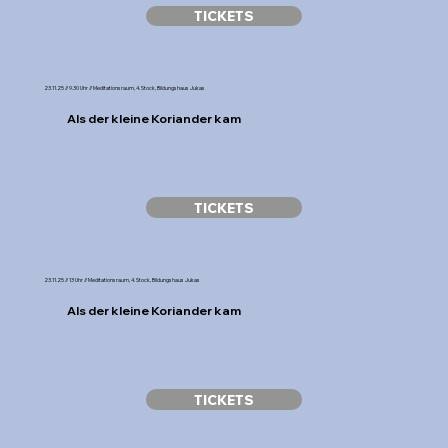
TICKETS
23.11.25 // 9.30 Uhr // Meditationsraum, 4. Stock, Bildungshaus Jukas
Als der kleine Koriander kam
TICKETS
23.11.25 // 13 Uhr // Meditationsraum, 4. Stock, Bildungshaus Jukas
Als der kleine Koriander kam
TICKETS