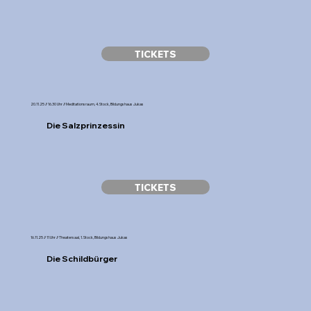
TICKETS
20.11.25 // 16.30 Uhr // Meditationsraum, 4. Stock, Bildungshaus Jukas
Die Salzprinzessin
TICKETS
16.11.25 // 11 Uhr // Theatersaal, 1. Stock, Bildungshaus Jukas
Die Schildbürger