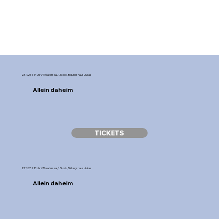
23.11.25 // 14 Uhr // Theatersaal, 1. Stock, Bildungshaus Jukas
Allein daheim
TICKETS
23.11.25 // 16 Uhr // Theatersaal, 1. Stock, Bildungshaus Jukas
Allein daheim