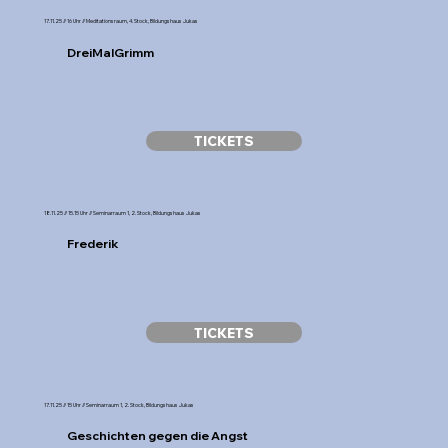
17.11.25 // 16 Uhr // Meditationsraum, 4. Stock, Bildungshaus Jukas
DreiMalGrimm
TICKETS
18.11.25 // 15.15 Uhr // Seminarraum 1, 2. Stock, Bildungshaus Jukas
Frederik
TICKETS
17.11.25 // 15 Uhr // Seminarraum 1, 2. Stock, Bildungshaus Jukas
Geschichten gegen die Angst