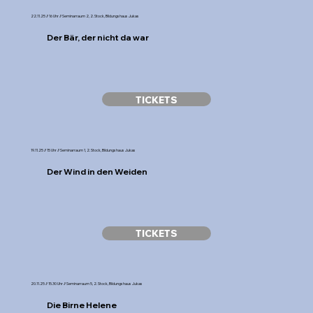
22.11.25 // 16 Uhr // Seminarraum 2, 2. Stock, Bildungshaus Jukas
Der Bär, der nicht da war
TICKETS
19.11.25 // 15 Uhr // Seminarraum 1, 2. Stock, Bildungshaus Jukas
Der Wind in den Weiden
TICKETS
20.11.25 // 15.30 Uhr // Seminarraum 5, 2. Stock, Bildungshaus Jukas
Die Birne Helene