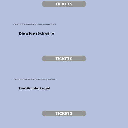
TICKETS
21.11.25 // 17 Uhr // Seminarraum 2, 2. Stock, Bildungshaus Jukas
Die wilden Schwäne
TICKETS
21.11.25 // 16 Uhr // Seminarraum 1, 2. Stock, Bildungshaus Jukas
Die Wunderkugel
TICKETS