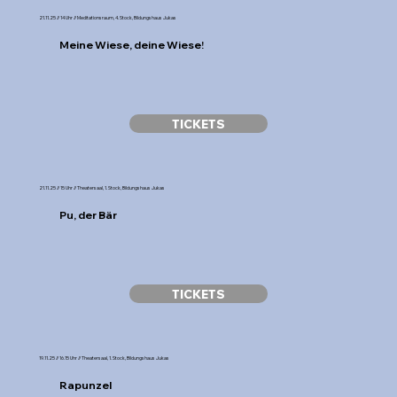
21.11.25 // 14 Uhr // Meditationsraum, 4. Stock, Bildungshaus Jukas
Meine Wiese, deine Wiese!
TICKETS
21.11.25 // 15 Uhr // Theatersaal, 1. Stock, Bildungshaus Jukas
Pu, der Bär
TICKETS
19.11.25 // 16.15 Uhr // Theatersaal, 1. Stock, Bildungshaus Jukas
Rapunzel