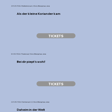
23.11.25 // 15 Uhr // Meditationsraum, 4. Stock, Bildungshaus Jukas
Als der kleine Koriander kam
TICKETS
16.11.25 // 15 Uhr // Theatersaal, 1. Stock, Bildungshaus Jukas
Bei dir piept's wohl!
TICKETS
22.11.25 // 13 Uhr // Seminarraum 4, 2. Stock, Bildungshaus Jukas
Daheim in der Welt