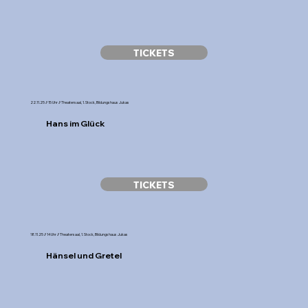
TICKETS
22.11.25 // 15 Uhr // Theatersaal, 1. Stock, Bildungshaus Jukas
Hans im Glück
TICKETS
18.11.25 // 14 Uhr // Theatersaal, 1. Stock, Bildungshaus Jukas
Hänsel und Gretel