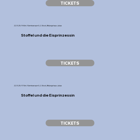
TICKETS
22.11.25 // 14 Uhr // Seminarraum 5, 2. Stock, Bildungshaus Jukas
Stoffel und die Eisprinzessin
TICKETS
22.11.25 // 17 Uhr // Seminarraum 5, 2. Stock, Bildungshaus Jukas
Stoffel und die Eisprinzessin
TICKETS