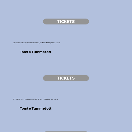
TICKETS
23.11.25 // 10.30 Uhr // Seminarraum 2, 2. Stock, Bildungshaus Jukas
Tomte Tummetott
TICKETS
23.11.25 // 15 Uhr // Seminarraum 2, 2. Stock, Bildungshaus Jukas
Tomte Tummetott