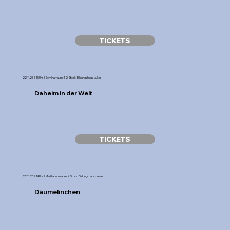
TICKETS
22.11.25 // 15 Uhr // Seminarraum 4, 2. Stock, Bildungshaus Jukas
Daheim in der Welt
TICKETS
22.11.25 // 14 Uhr // Meditationsraum, 4. Stock, Bildungshaus Jukas
Däumelinchen