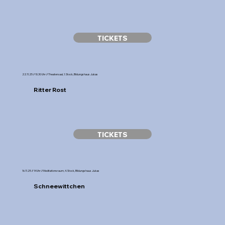
TICKETS
22.11.25 // 10.30 Uhr // Theatersaal, 1. Stock, Bildungshaus Jukas
Ritter Rost
TICKETS
16.11.25 // 14 Uhr // Meditationsraum, 4. Stock, Bildungshaus Jukas
Schneewittchen