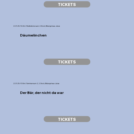
TICKETS
22.11.25 // 16 Uhr // Meditationsraum, 4. Stock, Bildungshaus Jukas
Däumelinchen
TICKETS
22.11.25 // 13 Uhr // Seminarraum 2, 2. Stock, Bildungshaus Jukas
Der Bär, der nicht da war
TICKETS