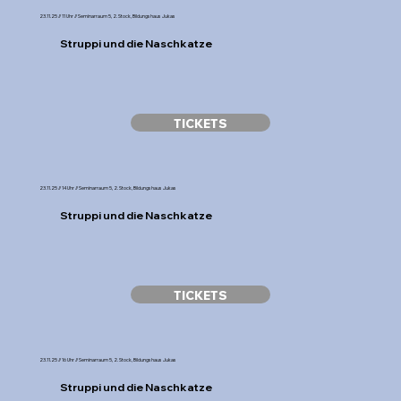
23.11.25 // 11 Uhr // Seminarraum 5, 2. Stock, Bildungshaus Jukas
Struppi und die Naschkatze
TICKETS
23.11.25 // 14 Uhr // Seminarraum 5, 2. Stock, Bildungshaus Jukas
Struppi und die Naschkatze
TICKETS
23.11.25 // 16 Uhr // Seminarraum 5, 2. Stock, Bildungshaus Jukas
Struppi und die Naschkatze