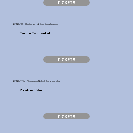
TICKETS
23.11.25 // 17 Uhr // Seminarraum 2, 2. Stock, Bildungshaus Jukas
Tomte Tummetott
TICKETS
20.11.25 // 14.15 Uhr // Seminarraum 1, 2. Stock, Bildungshaus Jukas
Zauberflöte
TICKETS