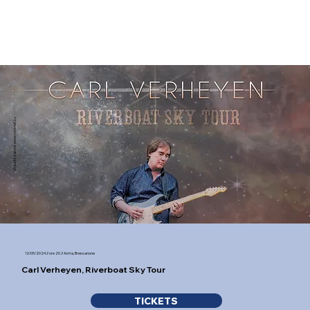
www.rocknet.bz
Organizzatore:
12/05/2024 // ore 20 // Astra, Bressanone
Carl Verheyen, Riverboat Sky Tour
TICKETS